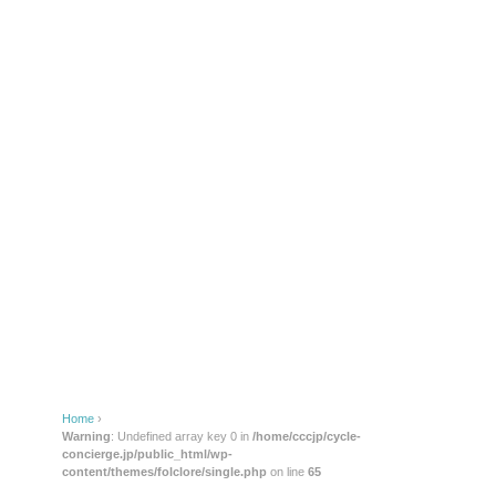
Home
›
Warning
: Undefined array key 0 in
/home/cccjp/cycle-
concierge.jp/public_html/wp-
content/themes/folclore/single.php
on line
65