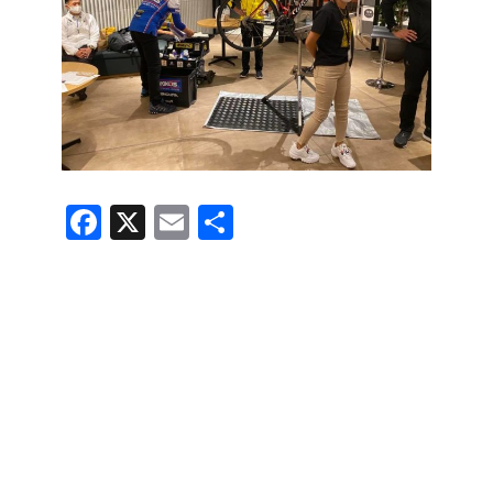
F
X
E
共
a
m
有
c
ail
e
b
o
o
k