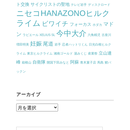
ト交換
サイクリストの聖地
テレビ岩手
ディスクロード
ニセコHANAZONOヒルク
ライム
ビワイチ
マド
フォーカス
ホダカ
今中大介
ン
ラピエール XELIUS SL
六角精児
古座川
妊娠
尾道
増田明美
岩手
忍者ハットリくん
日光白根ヒルク
立山連
ライム
東京ヒルクライム
湘南ゴールド
湯みくじ
産業祭
峰
自衛隊
阿蘇
箱根山
開国下田みなと
青木菓子店
馬島
鯉パ
ックン
アーカイブ
ア
ー
カ