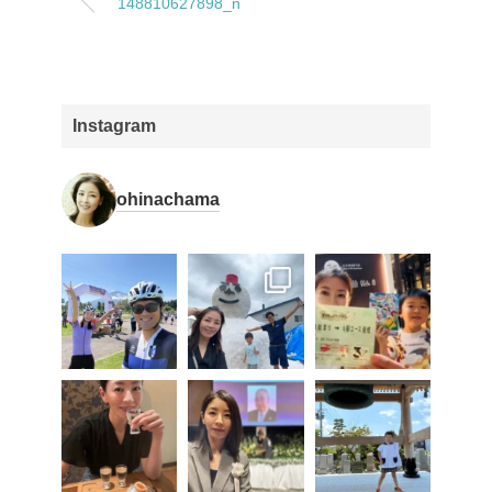
148810627898_n
Instagram
ohinachama