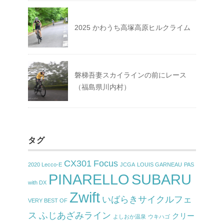
2025 かわうち高塚高原ヒルクライム
磐梯吾妻スカイラインの前にレース
（福島県川内村）
タグ
CX301
Focus
2020 Lecco-E
JCGA
LOUIS GARNEAU
PAS
PINARELLO
SUBARU
with DX
Zwift
いばらきサイクルフェ
VERY BEST OF
ス
ふじあざみライン
クリー
よしおか温泉
ウキハゴ