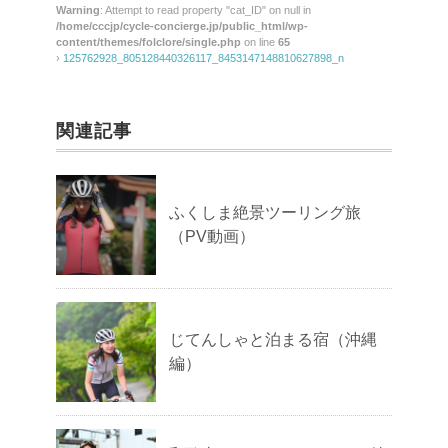
Warning
: Attempt to read property "cat_ID" on null in
/home/cccjp/cycle-concierge.jp/public_html/wp-
content/themes/folclore/single.php
on line
65
›
125762928_805128440326117_8453147148810627898_n
関連記事
ふくしま絶景ツーリング旅
（PV動画）
じてんしゃと泊まる宿（沖縄
編）