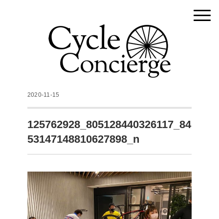
2020-11-15
125762928_805128440326117_84
53147148810627898_n