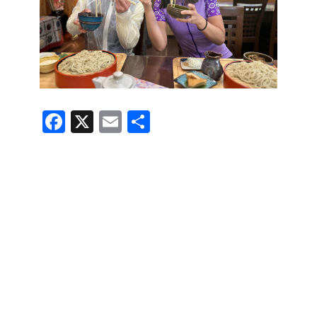
F
X
E
共
a
m
有
c
ail
e
b
o
o
k