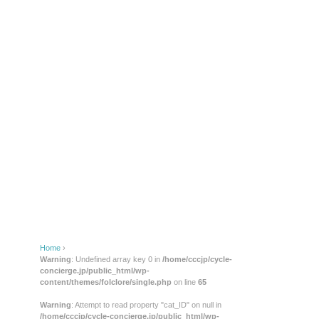
Home
›
Warning
: Undefined array key 0 in
/home/cccjp/cycle-
concierge.jp/public_html/wp-
content/themes/folclore/single.php
on line
65
Warning
: Attempt to read property "cat_ID" on null in
/home/cccjp/cycle-concierge.jp/public_html/wp-