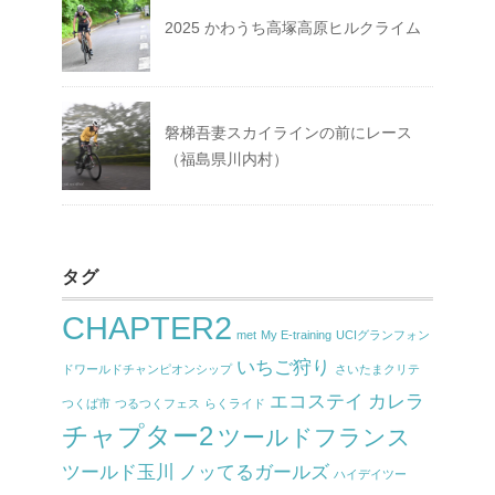
2025 かわうち高塚高原ヒルクライム
磐梯吾妻スカイラインの前にレース
（福島県川内村）
タグ
CHAPTER2
met
My E-training
UCIグランフォン
いちご狩り
ドワールドチャンピオンシップ
さいたまクリテ
エコステイ
カレラ
つくば市
つるつくフェス
らくライド
チャプター2
ツールドフランス
ツールド玉川
ノッてるガールズ
ハイデイツー