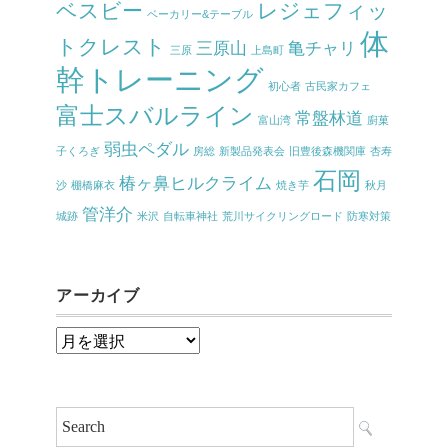
ベスビー
レジェフィッ
ベーカリー&テーブル
体
トクレスト
三原山
亀チャリ
三原
上島町
幹トレーニング
初心者
古民家カフェ
富士スバルライン
常盤林道
富山湾
廚菓
弱虫ペダル
子くろぎ
房総
新製品発表会
旧豊後森機関庫
杏寿
石岡
椿ヶ鼻ヒルクライム
沙
棚橋麻衣
焼き芋
秋月
管洋介
城跡
米沢
自転車神社
荒川サイクリングロード
防寒対策
アーカイブ
ア
ー
カ
イ