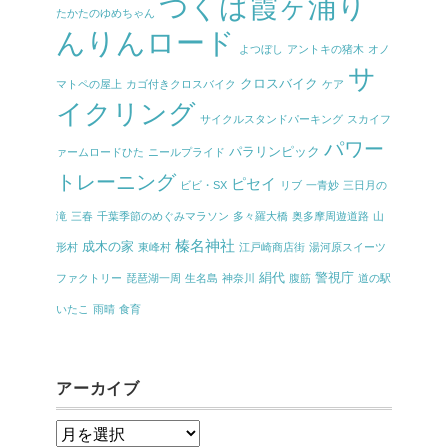
つくば霞ヶ浦り
たかたのゆめちゃん
んりんロード
よつぼし
アントキの猪木
オノ
サ
クロスバイク
マトペの屋上
カゴ付きクロスバイク
ケア
イクリング
サイクルスタンドパーキング
スカイフ
パワー
パラリンピック
ァームロードひた
ニールプライド
トレーニング
ピセイ
ビビ・SX
リブ
一青妙
三日月の
滝
三春
千葉季節のめぐみマラソン
多々羅大橋
奥多摩周遊道路
山
榛名神社
成木の家
形村
東峰村
江戸崎商店街
湯河原スイーツ
絹代
警視庁
ファクトリー
琵琶湖一周
生名島
神奈川
腹筋
道の駅
いたこ
雨晴
食育
アーカイブ
ア