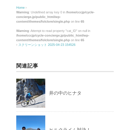
Home
›
Warning
: Undefined array key 0 in
/home/cccjp/cycle-
concierge.jp/public_html/wp-
content/themes/folclore/single.php
on line
65
Warning
: Attempt to read property "cat_ID" on null in
/home/cccjp/cycle-concierge.jp/public_html/wp-
content/themes/folclore/single.php
on line
65
›
スクリーンショット 2025-04-23 154526
関連記事
井の中のヒナタ
ヒルクライム対決！