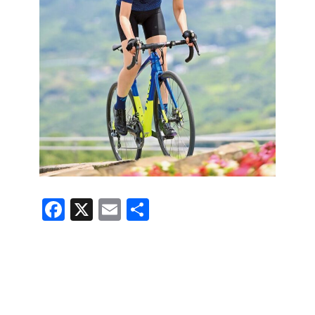
F
X
E
共
a
m
有
c
ail
e
b