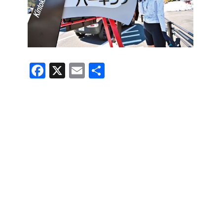
F
X
E
共
a
m
有
c
ail
e
b
o
o
k