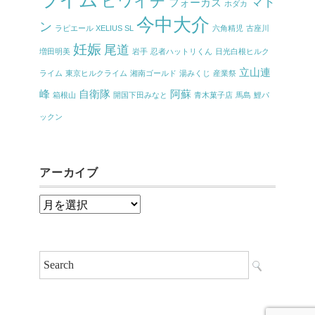
ライム
ビワイチ
マド
フォーカス
ホダカ
今中大介
ン
ラピエール XELIUS SL
六角精児
古座川
妊娠
尾道
増田明美
岩手
忍者ハットリくん
日光白根ヒルク
立山連
ライム
東京ヒルクライム
湘南ゴールド
湯みくじ
産業祭
峰
自衛隊
阿蘇
箱根山
開国下田みなと
青木菓子店
馬島
鯉パ
ックン
アーカイブ
ア
ー
カ
イ
ブ