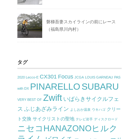
磐梯吾妻スカイラインの前にレース
（福島県川内村）
タグ
CX301
Focus
2020 Lecco-E
JCGA
LOUIS GARNEAU
PAS
PINARELLO
SUBARU
with DX
Zwift
いばらきサイクルフェ
VERY BEST OF
ス
ふじあざみライン
クリー
よしおか温泉
ウキハゴ
ト交換
サイクリストの聖地
テレビ岩手
ディスクロード
ニセコHANAZONOヒルク