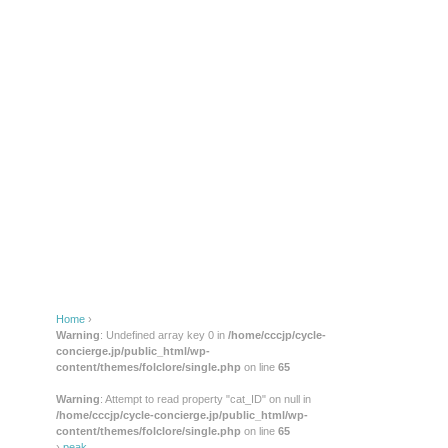
Home
›
Warning
: Undefined array key 0 in
/home/cccjp/cycle-
concierge.jp/public_html/wp-
content/themes/folclore/single.php
on line
65
Warning
: Attempt to read property "cat_ID" on null in
/home/cccjp/cycle-concierge.jp/public_html/wp-
content/themes/folclore/single.php
on line
65
›
peak