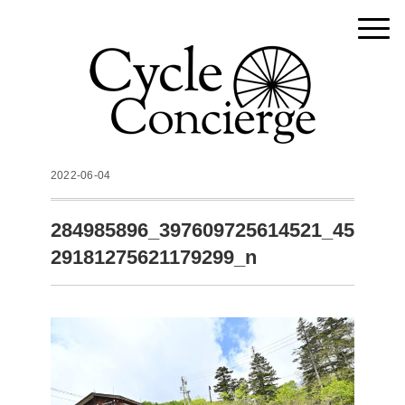
2022-06-04
284985896_397609725614521_45
29181275621179299_n