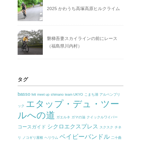
2025 かわうち高塚高原ヒルクライム
磐梯吾妻スカイラインの前にレース
（福島県川内村）
タグ
basso
felt
meet up
shimano
team UKYO
こまち湖
アルペンブリ
エタップ・デュ・ツー
ック
ルへの道
ガエルネ
ガマの油
クイックルワイパー
シクロエクスプレス
コースガイド
スクスク
チネ
ベイビーバンドル
リ
ノコギリ屋根
ヘリウム
二十曲