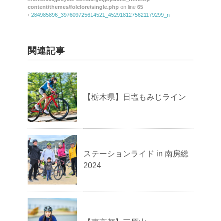
content/themes/folclore/single.php
on line
65
›
284985896_397609725614521_4529181275621179299_n
関連記事
【栃木県】日塩もみじライン
ステーションライド in 南房総
2024