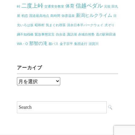
二度上峠
信越ペダル
体育
峠
交通安全教室
元祖 田丸
新潟ヒルクライム
屋
初恋
国道最高地点
島時間
弥彦温泉
日
光いろは坂
昭和村
気まぐれ喫茶
清水日本平パークウェイ
犬ぞり
綱不知桟橋
緊急事態宣言
自歩道
諏訪湖
赤城自然塾
道の駅和田浦
那智の滝
WA・O
都バス
金子宗平
集団走行
須賀川
アーカイブ
ア
ー
カ
イ
ブ