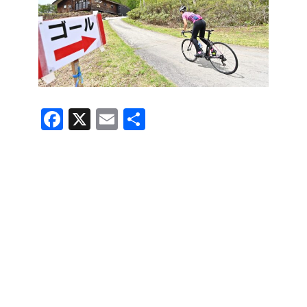
F
X
E
共
a
m
有
c
ail
e
b
o
o
k