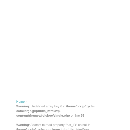
Home
›
Warning
: Undefined array key 0 in
/home/cccjp/cycle-
concierge.jp/public_html/wp-
content/themes/folclore/single.php
on line
65
Warning
: Attempt to read property "cat_ID" on null in
/home/cccjp/cycle-concierge.jp/public_html/wp-