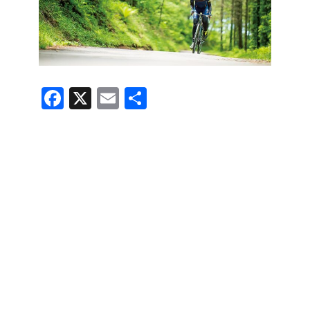
F
X
E
共
a
m
有
c
ail
e
b
o
o
k