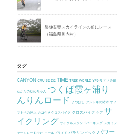
磐梯吾妻スカイラインの前にレース
（福島県川内村）
タグ
TIME
CANYON
CRUISE
Di2
TREK WORLD
YPJ-R
すさみ町
つくば霞ヶ浦り
たかたのゆめちゃん
んりんロード
よつぼし
アントキの猪木
オノ
サ
クロスバイク
マトペの屋上
カゴ付きクロスバイク
ケア
イクリング
サイクルスタンドパーキング
スカイフ
パワー
パラリンピック
ァームロードひた
ニールプライド