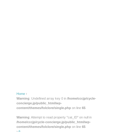
Home
›
Warning
: Undefined array key 0 in
/home/cccjp/cycle-
concierge.jp/public_html/wp-
content/themes/folclore/single.php
on line
65
Warning
: Attempt to read property "cat_ID" on null in
/home/cccjp/cycle-concierge.jp/public_html/wp-
content/themes/folclore/single.php
on line
65
›
6