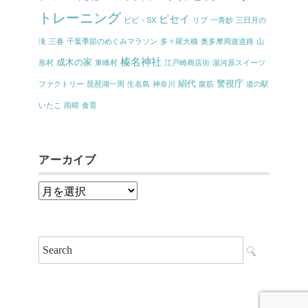
トレーニング
ピセイ
ビビ・SX
リブ
一青妙
三日月の
滝
三春
千葉季節のめぐみマラソン
多々羅大橋
奥多摩周遊道路
山
榛名神社
成木の家
形村
東峰村
江戸崎商店街
湯河原スイーツ
絹代
警視庁
ファクトリー
琵琶湖一周
生名島
神奈川
腹筋
道の駅
いたこ
雨晴
食育
アーカイブ
ア
ー
カ
イ
ブ