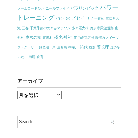
パワー
パラリンピック
ァームロードひた
ニールプライド
トレーニング
ピセイ
ビビ・SX
リブ
一青妙
三日月の
滝
三春
千葉季節のめぐみマラソン
多々羅大橋
奥多摩周遊道路
山
榛名神社
成木の家
形村
東峰村
江戸崎商店街
湯河原スイーツ
絹代
警視庁
ファクトリー
琵琶湖一周
生名島
神奈川
腹筋
道の駅
いたこ
雨晴
食育
アーカイブ
ア
ー
カ
イ
ブ