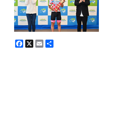
F
X
E
共
a
m
有
c
ail
e
b
o
o
k