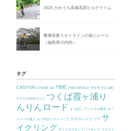
2025 かわうち高塚高原ヒルクライム
磐梯吾妻スカイラインの前にレース
（福島県川内村）
タグ
TIME
CANYON
CRUISE
Di2
TREK WORLD
YPJ-R
すさみ町
つくば霞ヶ浦り
たかたのゆめちゃん
んりんロード
よつぼし
アントキの猪木
オノ
サ
クロスバイク
マトペの屋上
カゴ付きクロスバイク
ケア
イクリング
サイクルスタンドパーキング
スカイフ