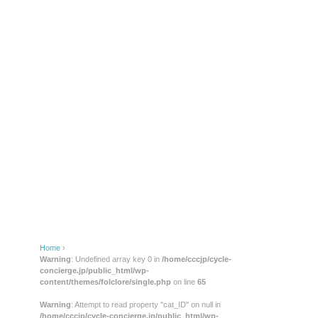
Home
›
Warning
: Undefined array key 0 in
/home/cccjp/cycle-
concierge.jp/public_html/wp-
content/themes/folclore/single.php
on line
65
Warning
: Attempt to read property "cat_ID" on null in
/home/cccjp/cycle-concierge.jp/public_html/wp-