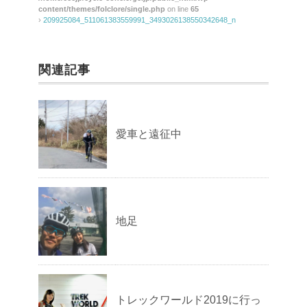
content/themes/folclore/single.php
on line
65
›
209925084_511061383559991_3493026138550342648_n
関連記事
愛車と遠征中
地足
トレックワールド2019に行っ