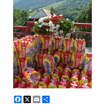
F
X
E
共