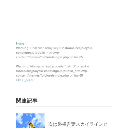
Home
›
Warning
: Undefined array key 0 in
/home/cccjp/cycle-
concierge.jp/public_html/wp-
content/themes/folclore/single.php
on line
65
Warning
: Attempt to read property "cat_ID" on null in
/home/cccjp/cycle-concierge.jp/public_html/wp-
content/themes/folclore/single.php
on line
65
›
DSC_5309
関連記事
次は磐梯吾妻スカイラインヒ