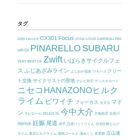
タグ
CX301
Focus
2020 Lecco-E
JCGA
LOUIS GARNEAU
PAS
PINARELLO
SUBARU
with DX
Zwift
いばらきサイクルフェ
VERY BEST OF
ス
ふじあざみライン
クリー
よしおか温泉
ウキハゴ
ト交換
サイクリストの聖地
テレビ岩手
ディスクロード
ニセコHANAZONOヒルク
ライム
ビワイチ
マド
フォーカス
ホダカ
今中大介
ン
ラピエール XELIUS SL
六角精児
古座川
妊娠
尾道
増田明美
岩手
忍者ハットリくん
日光白根ヒルク
立山連
ライム
東京ヒルクライム
湘南ゴールド
湯みくじ
産業祭