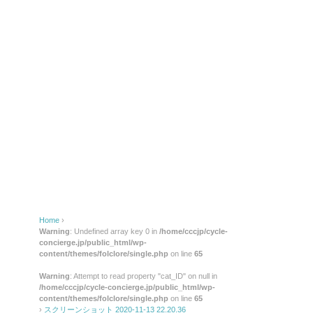
Home
›
Warning
: Undefined array key 0 in
/home/cccjp/cycle-
concierge.jp/public_html/wp-
content/themes/folclore/single.php
on line
65
Warning
: Attempt to read property "cat_ID" on null in
/home/cccjp/cycle-concierge.jp/public_html/wp-
content/themes/folclore/single.php
on line
65
›
スクリーンショット 2020-11-13 22.20.36