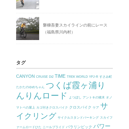
磐梯吾妻スカイラインの前にレース
（福島県川内村）
タグ
TIME
CANYON
CRUISE
Di2
TREK WORLD
YPJ-R
すさみ町
つくば霞ヶ浦り
たかたのゆめちゃん
んりんロード
よつぼし
アントキの猪木
オノ
サ
クロスバイク
マトペの屋上
カゴ付きクロスバイク
ケア
イクリング
サイクルスタンドパーキング
スカイフ
パワー
パラリンピック
ァームロードひた
ニールプライド