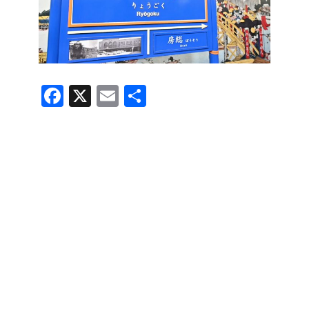
F
X
E
共
a
m
有
c
ail
e
b
o
o
k