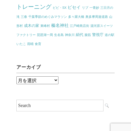
トレーニング
ピセイ
ビビ・SX
リブ
一青妙
三日月の
滝
三春
千葉季節のめぐみマラソン
多々羅大橋
奥多摩周遊道路
山
榛名神社
成木の家
形村
東峰村
江戸崎商店街
湯河原スイーツ
絹代
警視庁
ファクトリー
琵琶湖一周
生名島
神奈川
腹筋
道の駅
いたこ
雨晴
食育
アーカイブ
ア
ー
カ
イ
ブ