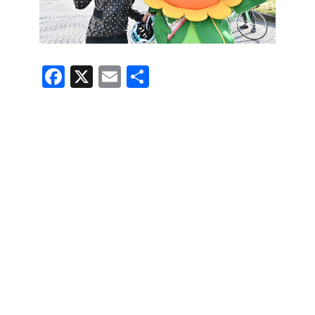
F
X
E
共
a
m
有
c
ail
e
b
o
o
k