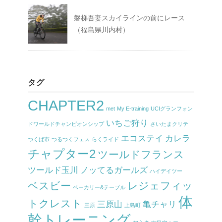
磐梯吾妻スカイラインの前にレース
（福島県川内村）
タグ
CHAPTER2
met
My E-training
UCIグランフォン
いちご狩り
ドワールドチャンピオンシップ
さいたまクリテ
エコステイ
カレラ
つくば市
つるつくフェス
らくライド
チャプター2
ツールドフランス
ツールド玉川
ノッてるガールズ
ハイデイツー
ベスビー
レジェフィッ
ベーカリー&テーブル
体
トクレスト
三原山
亀チャリ
三原
上島町
幹トレーニング