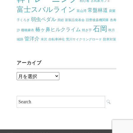
初心者
古民家カフェ
富士スバルライン
常盤林道
富山湾
廚菓
弱虫ペダル
子くろぎ
房総
新製品発表会
旧豊後森機関庫
杏寿
石岡
椿ヶ鼻ヒルクライム
沙
棚橋麻衣
焼き芋
秋月
管洋介
城跡
米沢
自転車神社
荒川サイクリングロード
防寒対策
アーカイブ
ア
ー
カ
イ
ブ