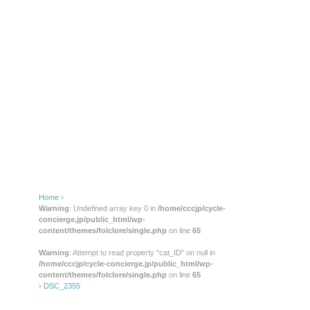
Home
›
Warning
: Undefined array key 0 in
/home/cccjp/cycle-
concierge.jp/public_html/wp-
content/themes/folclore/single.php
on line
65
Warning
: Attempt to read property "cat_ID" on null in
/home/cccjp/cycle-concierge.jp/public_html/wp-
content/themes/folclore/single.php
on line
65
›
DSC_2355