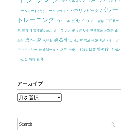
サイクルスタンドパーキング
スカイフ
パワー
パラリンピック
ァームロードひた
ニールプライド
トレーニング
ピセイ
ビビ・SX
リブ
一青妙
三日月の
滝
三春
千葉季節のめぐみマラソン
多々羅大橋
奥多摩周遊道路
山
榛名神社
成木の家
形村
東峰村
江戸崎商店街
湯河原スイーツ
絹代
警視庁
ファクトリー
琵琶湖一周
生名島
神奈川
腹筋
道の駅
いたこ
雨晴
食育
アーカイブ
ア
ー
カ
イ
ブ