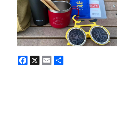
F
X
E
共
a
m
有
c
ail
e
b
o
o
k