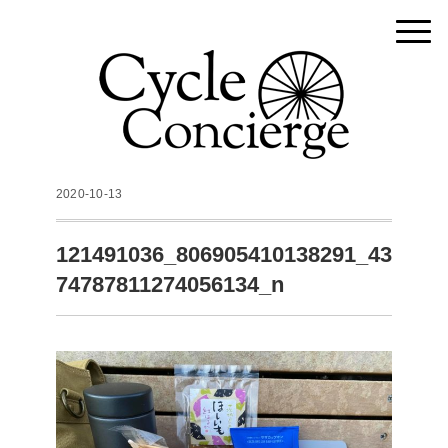
2020-10-13
121491036_806905410138291_43
74787811274056134_n