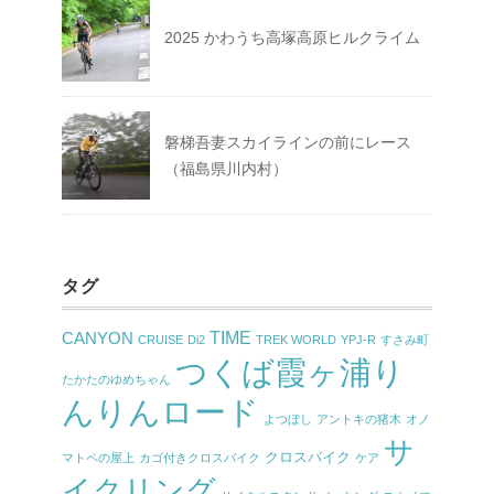
2025 かわうち高塚高原ヒルクライム
磐梯吾妻スカイラインの前にレース
（福島県川内村）
タグ
TIME
CANYON
CRUISE
Di2
TREK WORLD
YPJ-R
すさみ町
つくば霞ヶ浦り
たかたのゆめちゃん
んりんロード
よつぼし
アントキの猪木
オノ
サ
クロスバイク
マトペの屋上
カゴ付きクロスバイク
ケア
イクリング