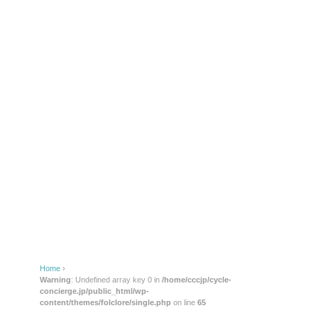
Home
›
Warning
: Undefined array key 0 in
/home/cccjp/cycle-
concierge.jp/public_html/wp-
content/themes/folclore/single.php
on line
65