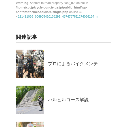
Warning
: Attempt to read property "cat_ID" on null in
/home/cccjp/cycle-concierge.jp/public_html/wp-
content/themes/folclore/single.php
on line
65
›
121491036_806905410138291_4374787811274056134_n
関連記事
プロによるバイクメンテ
ハルヒルコース解説