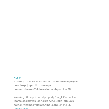
Home
›
Warning
: Undefined array key 0 in
/home/cccjp/cycle-
concierge.jp/public_html/wp-
content/themes/folclore/single.php
on line
65
Warning
: Attempt to read property "cat_ID" on null in
/home/cccjp/cycle-concierge.jp/public_html/wp-
content/themes/folclore/single.php
on line
65
›
bike&wear