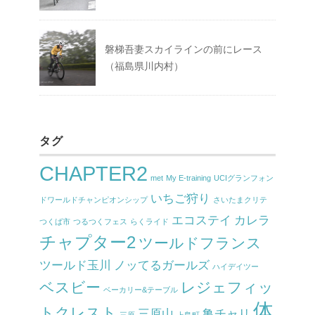
磐梯吾妻スカイラインの前にレース
（福島県川内村）
タグ
CHAPTER2
met
My E-training
UCIグランフォン
いちご狩り
ドワールドチャンピオンシップ
さいたまクリテ
エコステイ
カレラ
つくば市
つるつくフェス
らくライド
チャプター2
ツールドフランス
ツールド玉川
ノッてるガールズ
ハイデイツー
ベスビー
レジェフィッ
ベーカリー&テーブル
体
トクレスト
三原山
亀チャリ