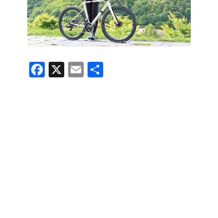
F
X
E
共
a
m
有
c
ail
e
b
o
o
k