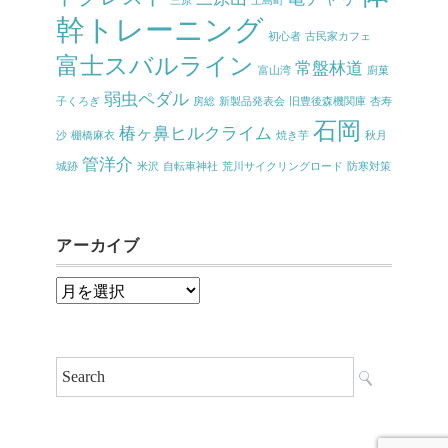
三原
上島町
幹トレーニング
初心者
古民家カフェ
富士スバルライン
常盤林道
富山湾
廚菓
弱虫ペダル
子くろぎ
房総
新製品発表会
旧豊後森機関庫
杏寿
石岡
椿ヶ鼻ヒルクライム
沙
棚橋麻衣
焼き芋
秋月
管洋介
城跡
米沢
自転車神社
荒川サイクリングロード
防寒対策
アーカイブ
ア
ー
カ
イ
ブ