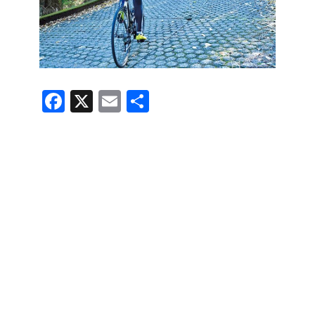
F
X
E
共
a
m
有
c
ail
e
b
o
o
k