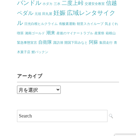
バンドル
二度上峠
信越
ホダカ
三水
交通安全教室
妊娠
広域レンタサイク
ペダル
元祖 田丸屋
ル
日光白根ヒルクライム
有酸素運動
朝里スカイループ
気まぐれ
潮来
喫茶
湘南ゴールド
産後のマイナートラブル
産業祭
箱根山
自衛隊
阿蘇
緊急事態宣言
諏訪湖
開国下田みなと
集団走行
青
木菓子店
鯉パックン
アーカイブ
ア
ー
カ
イ
ブ