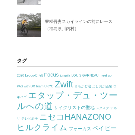
磐梯吾妻スカイラインの前にレース
（福島県川内村）
タグ
Focus
2020 Lecco-E
felt
jungrila
LOUIS GARNEAU
meet up
Zwift
PAS with DX
team UKYO
まちかど蔵
よしおか温泉
ウ
エタップ・デュ・ツー
キハゴ
ルへの道
サイクリストの聖地
スクスク
チネ
ニセコHANAZONO
リ
テレビ岩手
ヒルクライム
ベイビー
フォーカス