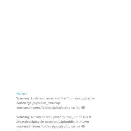
Home
›
Warning
: Undefined array key 0 in
/home/cccjp/cycle-
concierge.jp/public_html/wp-
content/themes/folclore/single.php
on line
65
Warning
: Attempt to read property "cat_ID" on null in
/home/cccjp/cycle-concierge.jp/public_html/wp-
content/themes/folclore/single.php
on line
65
›
5