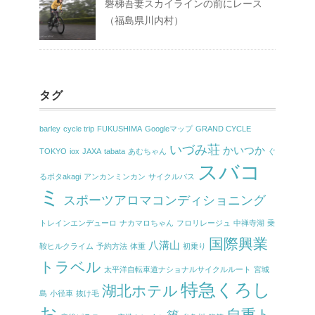
磐梯吾妻スカイラインの前にレース
（福島県川内村）
タグ
barley
cycle trip
FUKUSHIMA
Googleマップ
GRAND CYCLE
いづみ荘
かいつか
TOKYO
iox
JAXA
tabata
あむちゃん
ぐ
スバコ
るポタakagi
アンカンミンカン
サイクルバス
ミ
スポーツアロマコンディショニング
トレインエンデューロ
ナカマロちゃん
フロリレージュ
中禅寺湖
乗
国際興業
八溝山
鞍ヒルクライム
予約方法
体重
初乗り
トラベル
太平洋自転車道ナショナルサイクルルート
宮城
特急くろし
湖北ホテル
島
小径車
抜け毛
お
自重ト