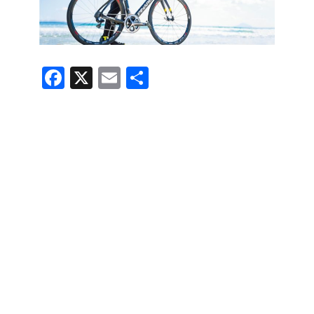
F
X
E
共
a
m
有
c
ail
e
b
o
o
k