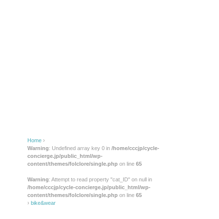
Home
›
Warning
: Undefined array key 0 in
/home/cccjp/cycle-
concierge.jp/public_html/wp-
content/themes/folclore/single.php
on line
65
Warning
: Attempt to read property "cat_ID" on null in
/home/cccjp/cycle-concierge.jp/public_html/wp-
content/themes/folclore/single.php
on line
65
›
bike&wear