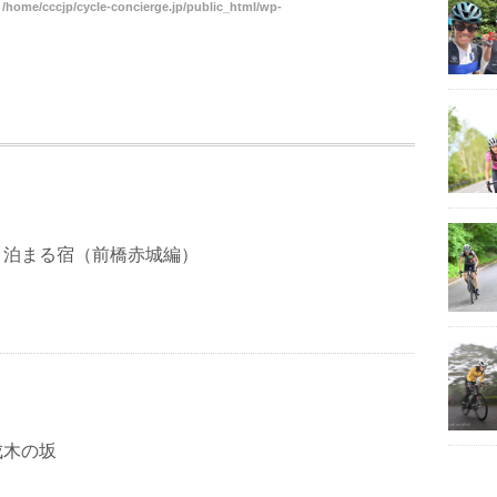
n
/home/cccjp/cycle-concierge.jp/public_html/wp-
と泊まる宿（前橋赤城編）
成木の坂