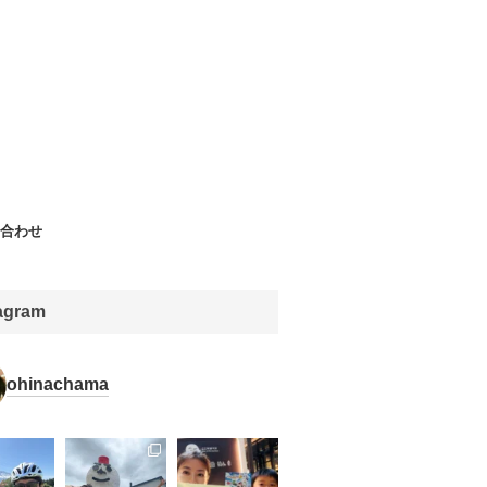
合わせ
tagram
ohinachama