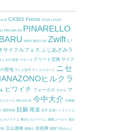
CX301
Focus
cco-E
JCGA
LOUIS
PINARELLO
AU
PAS with DX
BARU
Zwift
い
VERY BEST OF
きサイクルフェス
ふじあざみラ
クリート交換
サイク
よしおか温泉
ウキハゴ
ニセ
トの聖地
テレビ岩手
ディスクロード
HANAZONOヒルクラ
ム
ビワイチ
マ
フォーカス
ホダカ
今中大介
ラピエール XELIUS SL
六角精
妊娠
尾道
川
増田明美
岩手
忍者ハットリくん
根ヒルクライム
東京ヒルクライム
湘南ゴールド
湯み
立山連峰
自衛隊
業祭
箱根山
開国下田みなと