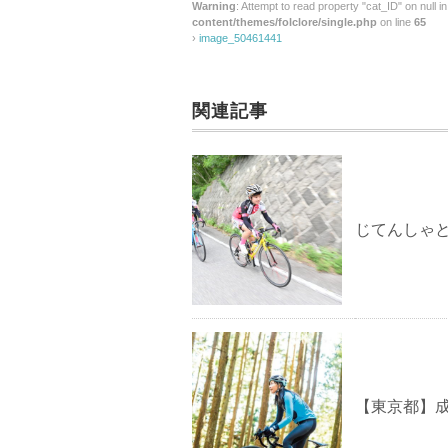
Warning
: Attempt to read property "cat_ID" on null i
content/themes/folclore/single.php
on line
65
›
image_50461441
関連記事
じてんしゃ
【東京都】