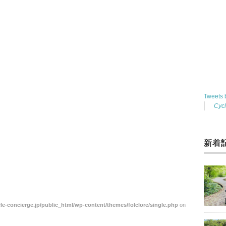
Tweets
Cyc
新着
le-concierge.jp/public_html/wp-content/themes/folclore/single.php
on