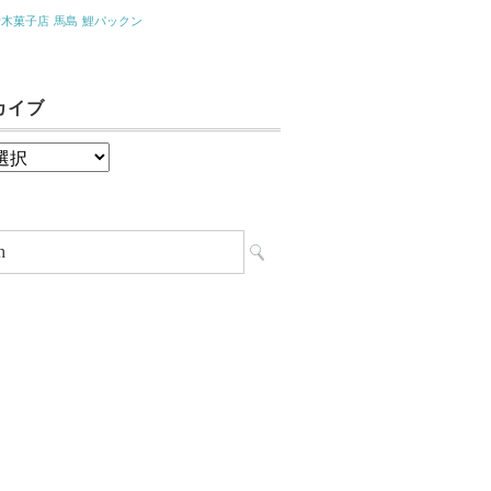
青木菓子店
馬島
鯉パックン
カイブ