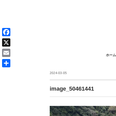
F
a
X
ホーム
c
E
e
m
共
b
2024-03-05
a
有
o
i
image_50461441
o
l
k