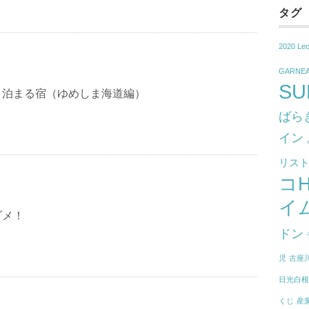
タグ
2020 Le
GARNE
SU
と泊まる宿（ゆめしま海道編）
ばら
イン
リス
コ
イ
ダメ！
ドン
児
古座
日光白
くじ
産