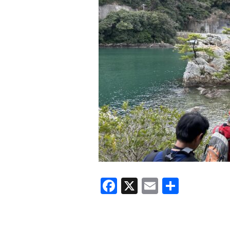
F
X
E
共
a
m
有
c
ail