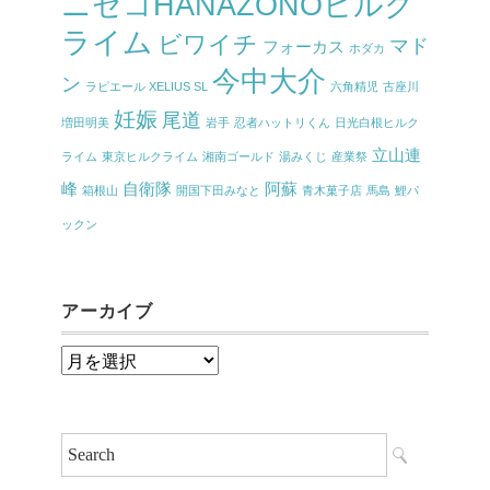
ニセコHANAZONOヒルク
ライム
ビワイチ
マド
フォーカス
ホダカ
今中大介
ン
ラピエール XELIUS SL
六角精児
古座川
妊娠
尾道
増田明美
岩手
忍者ハットリくん
日光白根ヒルク
立山連
ライム
東京ヒルクライム
湘南ゴールド
湯みくじ
産業祭
峰
自衛隊
阿蘇
箱根山
開国下田みなと
青木菓子店
馬島
鯉パ
ックン
アーカイブ
ア
ー
カ
イ