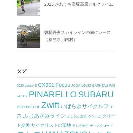
2025 かわうち高塚高原ヒルクライム
磐梯吾妻スカイラインの前にレース
（福島県川内村）
タグ
CX301
Focus
2020 Lecco-E
JCGA
LOUIS GARNEAU
PAS
PINARELLO
SUBARU
with DX
Zwift
いばらきサイクルフェ
VERY BEST OF
ス
ふじあざみライン
クリー
よしおか温泉
ウキハゴ
ト交換
サイクリストの聖地
テレビ岩手
ディスクロード