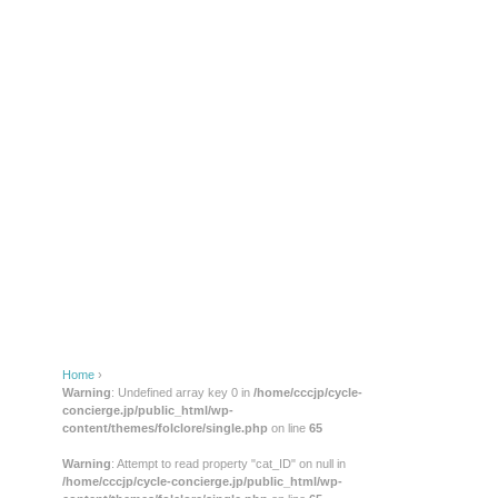
Home
›
Warning
: Undefined array key 0 in
/home/cccjp/cycle-
concierge.jp/public_html/wp-
content/themes/folclore/single.php
on line
65
Warning
: Attempt to read property "cat_ID" on null in
/home/cccjp/cycle-concierge.jp/public_html/wp-