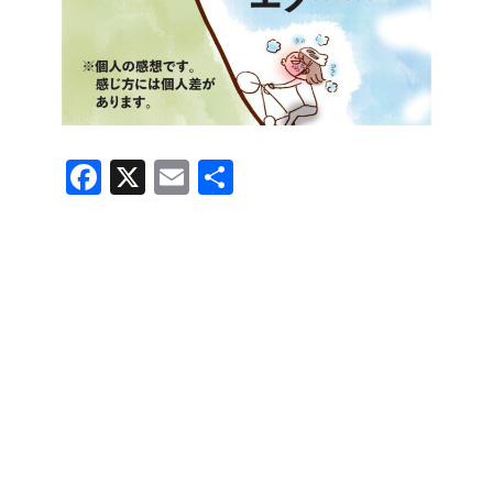
F
X
E
共
a
m
有
c
ail
e
b
o
o
k