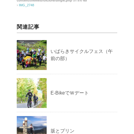
content/themes/folclore/single.php
on line
65
›
IMG_2748
関連記事
いばらきサイクルフェス（午
前の部）
E-BikeでＷデート
坂とプリン