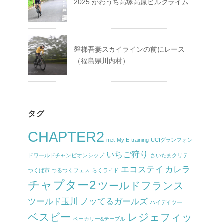
2025 かわうち高塚高原ヒルクライム
磐梯吾妻スカイラインの前にレース
（福島県川内村）
タグ
CHAPTER2
met
My E-training
UCIグランフォン
いちご狩り
ドワールドチャンピオンシップ
さいたまクリテ
エコステイ
カレラ
つくば市
つるつくフェス
らくライド
チャプター2
ツールドフランス
ツールド玉川
ノッてるガールズ
ハイデイツー
ベスビー
レジェフィッ
ベーカリー&テーブル