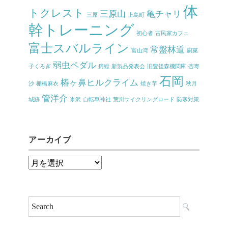
体
トクレスト
三原山
亀チャリ
三原
上島町
幹トレーニング
初心者
古民家カフェ
富士スバルライン
常盤林道
富山湾
廚菓
弱虫ペダル
子くろぎ
房総
新製品発表会
旧豊後森機関庫
杏寿
石岡
椿ヶ鼻ヒルクライム
沙
棚橋麻衣
焼き芋
秋月
管洋介
城跡
米沢
自転車神社
荒川サイクリングロード
防寒対策
アーカイブ
ア
ー
カ
イ
ブ