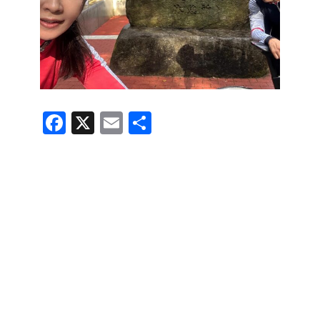
F
X
E
共
a
m
有
c
ail
e
b
o
o
k