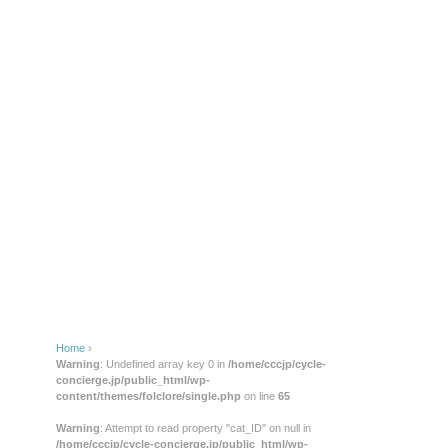
Home
›
Warning
: Undefined array key 0 in
/home/cccjp/cycle-
concierge.jp/public_html/wp-
content/themes/folclore/single.php
on line
65
Warning
: Attempt to read property "cat_ID" on null in
/home/cccjp/cycle-concierge.jp/public_html/wp-