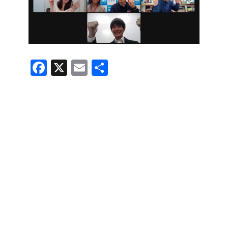
F
X
E
共
a
m
有
c
ail
e
b
o
o
k