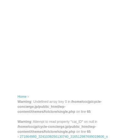
Home
›
Warning
: Undefined array key 0 in
/home/cccjp/cycle-
concierge.jp/public_html/wp-
content/themes/folclore/single.php
on line
65
Warning
: Attempt to read property "cat_ID" on null in
/home/cccjp/cycle-concierge.jp/public_html/wp-
content/themes/folclore/single.php
on line
65
›
271864980_3241039256130740_316512987699019606_n