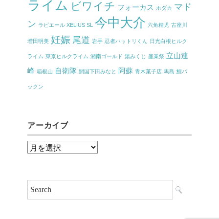
ライム
ビワイチ
マド
フォーカス
ホダカ
今中大介
ン
ラピエール XELIUS SL
六角精児
古座川
妊娠
尾道
増田明美
岩手
忍者ハットリくん
日光白根ヒルク
立山連
ライム
東京ヒルクライム
湘南ゴールド
湯みくじ
産業祭
峰
自衛隊
阿蘇
箱根山
開国下田みなと
青木菓子店
馬島
鯉パ
ックン
アーカイブ
ア
ー
カ
イ
ブ