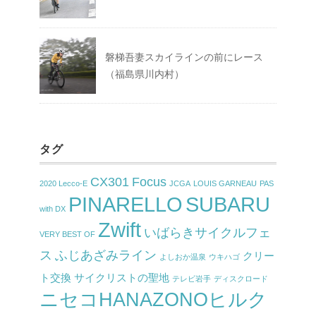
磐梯吾妻スカイラインの前にレース
（福島県川内村）
タグ
CX301
Focus
2020 Lecco-E
JCGA
LOUIS GARNEAU
PAS
PINARELLO
SUBARU
with DX
Zwift
いばらきサイクルフェ
VERY BEST OF
ス
ふじあざみライン
クリー
よしおか温泉
ウキハゴ
ト交換
サイクリストの聖地
テレビ岩手
ディスクロード
ニセコHANAZONOヒルク