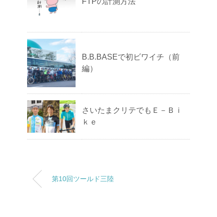
FTPの計測方法
B.B.BASEで初ビワイチ（前
編）
さいたまクリテでもＥ－Ｂｉ
ｋｅ
第10回ツールド三陸