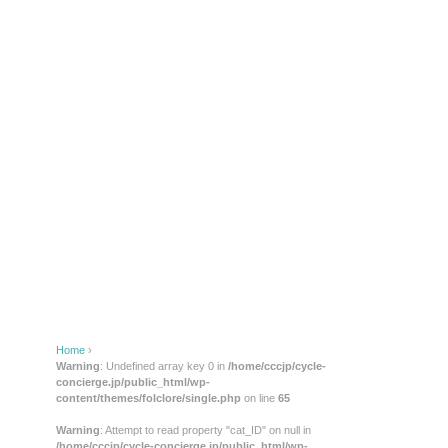
Home
›
Warning
: Undefined array key 0 in
/home/cccjp/cycle-
concierge.jp/public_html/wp-
content/themes/folclore/single.php
on line
65
Warning
: Attempt to read property "cat_ID" on null in
/home/cccjp/cycle-concierge.jp/public_html/wp-