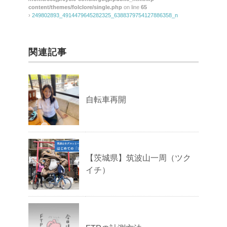
content/themes/folclore/single.php
on line
65
›
249802893_4914479645282325_6388379754127886358_n
関連記事
自転車再開
【茨城県】筑波山一周（ツク
イチ）