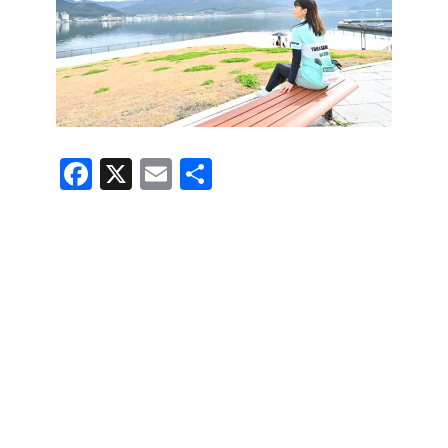
F
X
E
共
a
m
有
c
ail
e
b
o
o
k