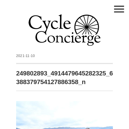
2021-11-10
249802893_4914479645282325_6
388379754127886358_n