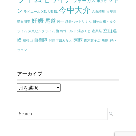
マド
フォーカス
ホダカ
今中大介
ン
ラピエール XELIUS SL
六角精児
古座川
妊娠
尾道
増田明美
岩手
忍者ハットリくん
日光白根ヒルク
立山連
ライム
東京ヒルクライム
湘南ゴールド
湯みくじ
産業祭
峰
自衛隊
阿蘇
箱根山
開国下田みなと
青木菓子店
馬島
鯉パ
ックン
アーカイブ
ア
ー
カ
イ
ブ