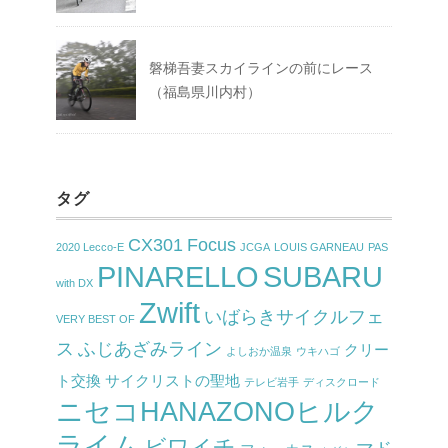
磐梯吾妻スカイラインの前にレース
（福島県川内村）
タグ
CX301
Focus
2020 Lecco-E
JCGA
LOUIS GARNEAU
PAS
PINARELLO
SUBARU
with DX
Zwift
いばらきサイクルフェ
VERY BEST OF
ス
ふじあざみライン
クリー
よしおか温泉
ウキハゴ
ト交換
サイクリストの聖地
テレビ岩手
ディスクロード
ニセコHANAZONOヒルク
ライム
ビワイチ