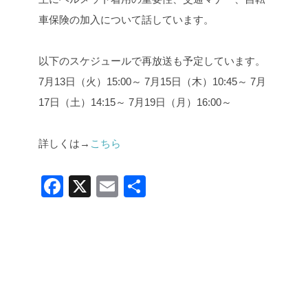
車保険の加入について話しています。
以下のスケジュールで再放送も予定しています。
7月13日（火）15:00～
7月15日（木）10:45～
7月
17日（土）14:15～
7月19日（月）16:00～
詳しくは→
こちら
F
X
E
共
a
m
有
c
ail
e
b
o