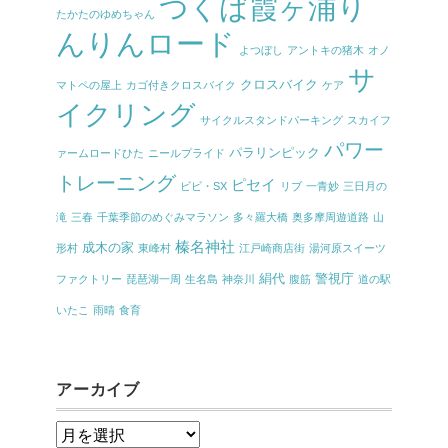
つくば霞ヶ浦り
たかたのゆめちゃん
んりんロード
よつぼし
アントキの猪木
オノ
サ
クロスバイク
マトペの屋上
カゴ付きクロスバイク
ケア
イクリング
サイクルスタンドパーキング
スカイフ
パワー
パラリンピック
ァームロードひた
ニールプライド
トレーニング
ピセイ
ビビ・SX
リブ
一青妙
三日月の
滝
三春
千葉季節のめぐみマラソン
多々羅大橋
奥多摩周遊道路
山
榛名神社
成木の家
形村
東峰村
江戸崎商店街
湯河原スイーツ
絹代
警視庁
ファクトリー
琵琶湖一周
生名島
神奈川
腹筋
道の駅
いたこ
雨晴
食育
アーカイブ
ア