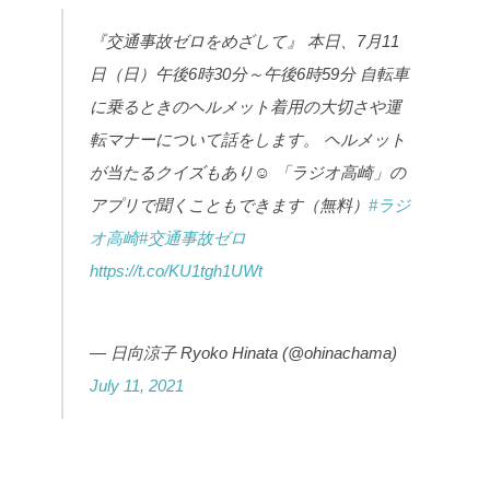
『交通事故ゼロをめざして』
本日、7月11
日（日）午後6時30分～午後6時59分
自転車
に乗るときのヘルメット着用の大切さや運
転マナーについて話をします。
ヘルメット
が当たるクイズもあり☺
「ラジオ高崎」の
アプリで聞くこともできます（無料）
#ラジ
オ高崎
#交通事故ゼロ
https://t.co/KU1tgh1UWt
— 日向涼子 Ryoko Hinata (@ohinachama)
July 11, 2021