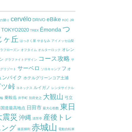
cervélo
eBike
DRIVO
ねの隣り
HJC
JR
つ
Émonda
TOKYO2020
東
TREX
じヶ丘
はっさく屋
やまなみ
アイメッセ山梨
オレン
ーラフローズン
オフタイム
オルターロック
コース攻略
ン
グラファイトデザイン
サ
サーベロ
フォ
ングリゾート
ソロキャンプ
ュンバイク
ホテルグリーンコア土浦
ビツ峠
ルイガノ
ヨネックス
レンタサイクル
大観山
乗鞍岳
弓立
嬉輪
井手町
別府史之
東日
日田市
本国道最高地点
最大心拍数
大震災
産後トレ
沖縄
清芳亭
赤城山
ニング
篠原輝利
電動自転車