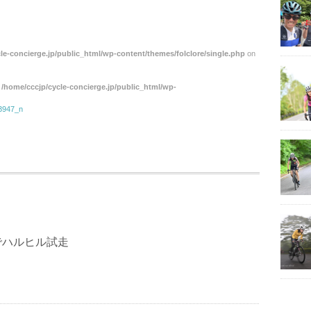
le-concierge.jp/public_html/wp-content/themes/folclore/single.php
on
n
/home/cccjp/cycle-concierge.jp/public_html/wp-
3947_n
でハルヒル試走