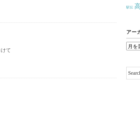
駅伝
アー
ア
向けて
ー
カ
イ
ブ