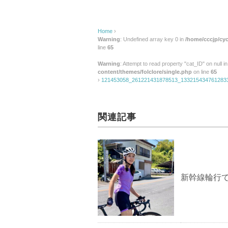
Home
›
Warning
: Undefined array key 0 in
/home/cccjp/cyc
line
65
Warning
: Attempt to read property "cat_ID" on null i
content/themes/folclore/single.php
on line
65
›
121453058_261221431878513_133215434761283
関連記事
新幹線輪行