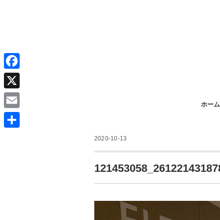
F
a
X
ホーム
c
E
e
m
共
b
2020-10-13
a
有
o
i
121453058_26122143187
o
l
k