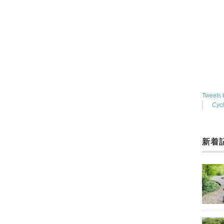
Tweets
Cyc
新着