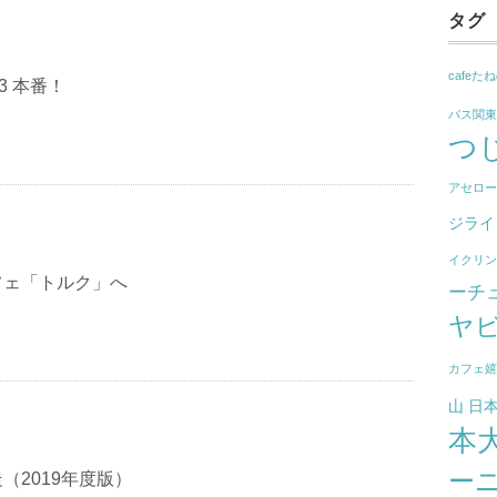
タグ
cafeた
3 本番！
バス関
つ
アセロ
ジライ
イクリ
フェ「トルク」へ
ーチ
ヤ
カフェ
山
日
本
ー
（2019年度版）