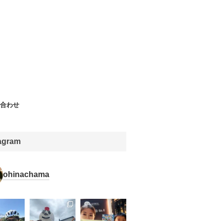
合わせ
tagram
ohinachama