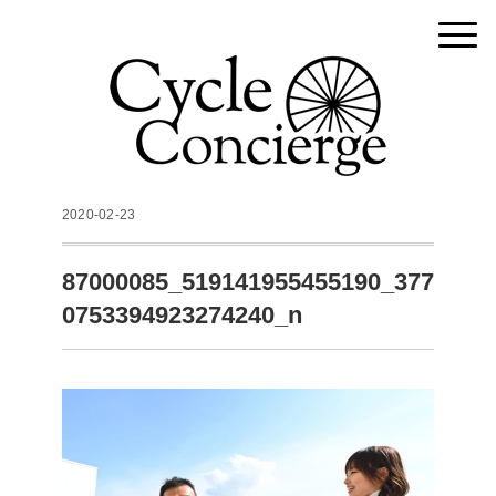
2020-02-23
87000085_519141955455190_377
0753394923274240_n