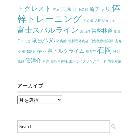
体
トクレスト
三原山
亀チャリ
三原
上島町
幹トレーニング
初心者
古民家カフェ
富士スバルライン
常盤林道
富山湾
廚菓
弱虫ペダル
子くろぎ
房総
新製品発表会
旧豊後森機関庫
杏寿
石岡
椿ヶ鼻ヒルクライム
沙
棚橋麻衣
焼き芋
秋月
管洋介
城跡
米沢
自転車神社
荒川サイクリングロード
防寒対策
アーカイブ
ア
ー
カ
イ
ブ