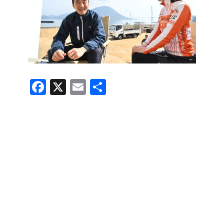
F
X
E
共
a
m
有
c
ail
e
b
o
o
k