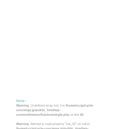
Home
›
Warning
: Undefined array key 0 in
/home/cccjp/cycle-
concierge.jp/public_html/wp-
content/themes/folclore/single.php
on line
65
Warning
: Attempt to read property "cat_ID" on null in
/home/cccjp/cycle-concierge.jp/public_html/wp-