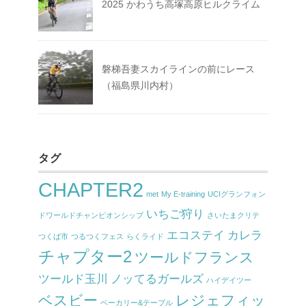
2025 かわうち高塚高原ヒルクライム
磐梯吾妻スカイラインの前にレース
（福島県川内村）
タグ
CHAPTER2
met
My E-training
UCIグランフォン
いちご狩り
ドワールドチャンピオンシップ
さいたまクリテ
エコステイ
カレラ
つくば市
つるつくフェス
らくライド
チャプター2
ツールドフランス
ツールド玉川
ノッてるガールズ
ハイデイツー
ベスビー
レジェフィッ
ベーカリー&テーブル