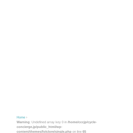
Home
›
Warning
: Undefined array key 0 in
/home/cccjp/cycle-
concierge.jp/public_html/wp-
content/themes/folclore/single.php
on line
65