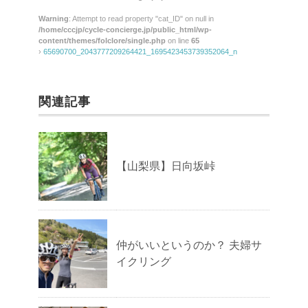
Warning
: Attempt to read property "cat_ID" on null in
/home/cccjp/cycle-concierge.jp/public_html/wp-
content/themes/folclore/single.php
on line
65
›
65690700_2043777209264421_1695423453739352064_n
関連記事
【山梨県】日向坂峠
仲がいいというのか？ 夫婦サ
イクリング