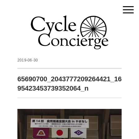
2019-06-30
65690700_2043777209264421_16
95423453739352064_n