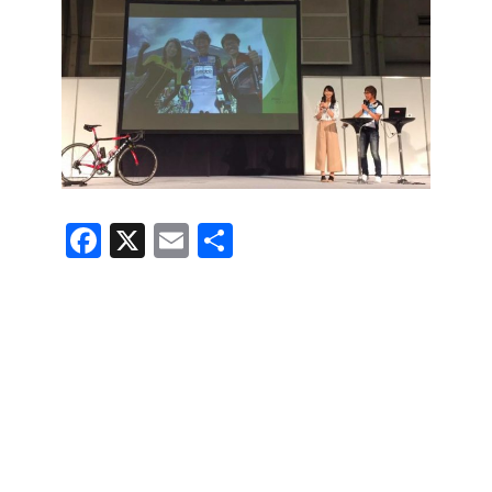
F
X
E
共
a
m
有
c
ail
e
b
o
o
k