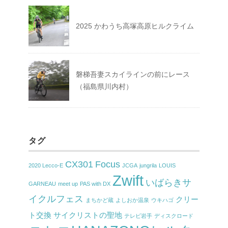
2025 かわうち高塚高原ヒルクライム
磐梯吾妻スカイラインの前にレース
（福島県川内村）
タグ
CX301
Focus
2020 Lecco-E
JCGA
jungrila
LOUIS
Zwift
いばらきサ
GARNEAU
meet up
PAS with DX
イクルフェス
クリー
まちかど蔵
よしおか温泉
ウキハゴ
ト交換
サイクリストの聖地
テレビ岩手
ディスクロード