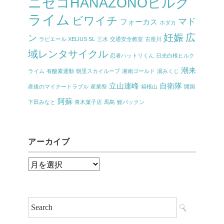
ニセコHANAZONOヒルク
ライム
ビワイチ
マド
フォーカス
ホダカ
妊娠
広
ン
ラピエール XELIUS SL
三水
交通安全教室
古座川
域レンタサイクル
忍者ハットリくん
日光白根ヒルク
潮来
ライム
有酸素運動
朝里スカイループ
湘南ゴールド
湯みくじ
立山連峰
自衛隊
産後のマイナートラブル
産業祭
箱根山
開国
阿蘇
下田みなと
青木菓子店
馬島
鯉パックン
アーカイブ
ア
ー
カ
イ