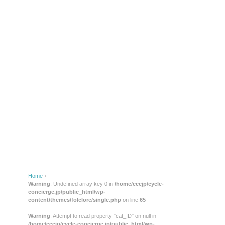
Home
›
Warning
: Undefined array key 0 in
/home/cccjp/cycle-
concierge.jp/public_html/wp-
content/themes/folclore/single.php
on line
65
Warning
: Attempt to read property "cat_ID" on null in
/home/cccjp/cycle-concierge.jp/public_html/wp-