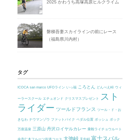
2025 かわうち高塚高原ヒルクライム
磐梯吾妻スカイラインの前にレース
（福島県川内村）
タグ
ころとん
ICOCA
san marco
UFOライン
いっ福
どんべえ峠
ウィ
スト
ーラースクール
エチュオンド
クリスマスプレゼント
ライダー
ツールドフランス
ツール・ド・お
きなわ
ナウマンゾウ
ファットバイク
ペダル位置
ボッシュ
ポック
三原山
丹沢ロイヤルカレー
万座温泉
乗鞍ライチョウルート
富士スバル
大弛峠
余市仁木フルーツ街道コース
天生峠