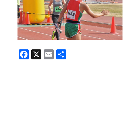
F
X
E
共
a
m
有
c
ail
e
b
o
o
k