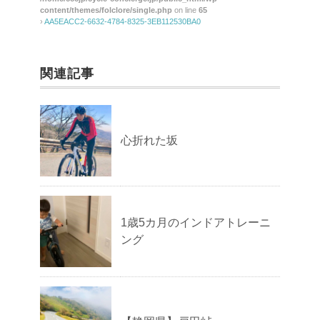
content/themes/folclore/single.php
on line
65
›
AA5EACC2-6632-4784-8325-3EB112530BA0
関連記事
心折れた坂
1歳5カ月のインドアトレーニ
ング