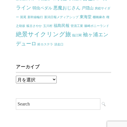
ライン
悪魔おじさん
弱虫ペダル
戸隠山
房総サイダ
東海堂
ー
斑尾
新幹線輪行
新潟日報メディアシップ
棚橋麻衣
権
福島民報
之助坂
狐古さやか
玉川村
管清工業
篠崎ポニーランド
絶景サイクリング旅
袖ヶ浦エン
臨江閣
デューロ
鈴カステラ
須走口
アーカイブ
ア
ー
カ
イ
ブ