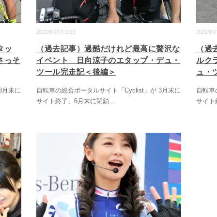
2021年07月11日
2021年
タッ
（過去記事）過酷だけれど最高に贅沢な
（過
さっそ
イベント 日向涼子のエタップ・デュ・
ルク
ツール完走記＜後編＞
ュ・
 3月末に
自転車の総合ポータルサイト「Cyclist」が 3月末に
自転車の
サイト終了、6月末に閉鎖
...
サイト