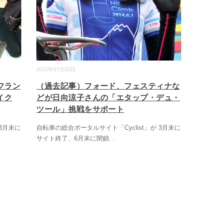
2021年07月02日
フラン
（過去記事）フォード、フェスティナな
イク
どが日向涼子さんの「エタップ・デュ・
ツール」挑戦をサポート
 3月末に
自転車の総合ポータルサイト「Cyclist」が 3月末に
サイト終了、6月末に閉鎖
...