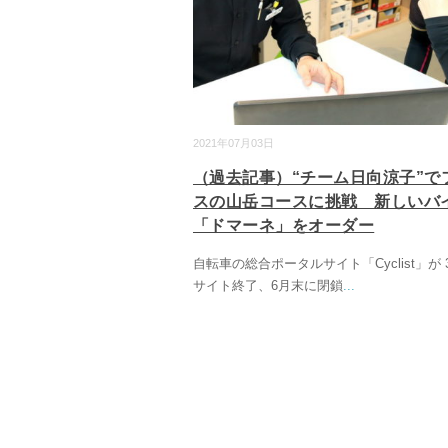
2021年07月03日
（過去記事）“チーム日向涼子”で
スの山岳コースに挑戦 新しいバ
「ドマーネ」をオーダー
自転車の総合ポータルサイト「Cyclist」が
サイト終了、6月末に閉鎖
...