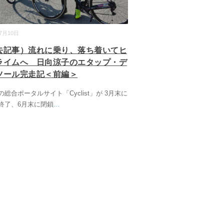
07月10日
去記事）流れに乗り、落ち着いてヒ
ライムへ 日向涼子のエタップ・デ
ツール完走記＜前編＞
総合ポータルサイト「Cyclist」が 3月末に
終了、6月末に閉鎖
...