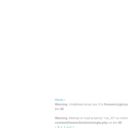
b
o
o
k
Home
›
Warning
: Undefined array key 0 in
/home/cccjp/cyc
line
65
Warning
: Attempt to read property "cat_ID" on null i
content/themes/folclore/single.php
on line
65
›
タイトルなし