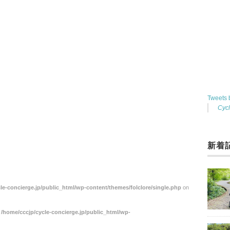
Tweets
Cyc
新着
le-concierge.jp/public_html/wp-content/themes/folclore/single.php
on
n
/home/cccjp/cycle-concierge.jp/public_html/wp-