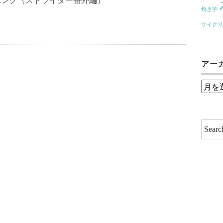
ニング（ストライダー番外編）
焼き芋
サイク
アー
ア
ー
カ
イ
ブ