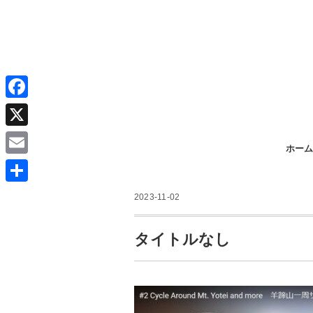
F
a
X
ホーム
c
E
e
m
共
b
2023-11-02
a
有
o
i
タイトルなし
o
l
k