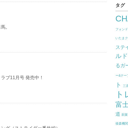
タグ
CH
群馬。
フォン
いたま
ステ
ル
るガ
ー&テー
ラブ11月号 発売中！
ト
三
ト
富
道
廚菓
後森機