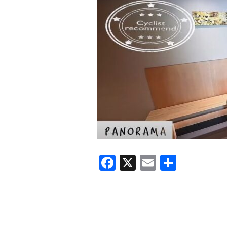
F
X
E
共
a
m
有
c
ail
e