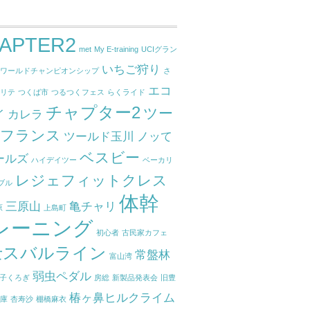
APTER2
met
My E-training
UCIグラン
いちご狩り
ドワールドチャンピオンシップ
さ
エコ
クリテ
つくば市
つるつくフェス
らくライド
チャプター2
ツー
イ
カレラ
ドフランス
ツールド玉川
ノッて
ベスビー
ールズ
ハイデイツー
ベーカリ
レジェフィットクレス
ブル
体幹
三原山
亀チャリ
原
上島町
レーニング
初心者
古民家カフェ
士スバルライン
常盤林
富山湾
弱虫ペダル
子くろぎ
房総
新製品発表会
旧豊
椿ヶ鼻ヒルクライム
関庫
杏寿沙
棚橋麻衣