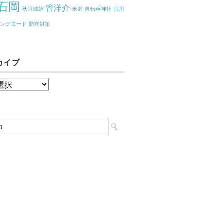
石岡
管洋介
秋月城跡
米沢
自転車神社
荒川
リングロード
防寒対策
カイブ