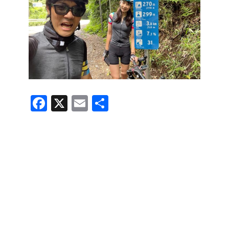
F
X
E
共
a
m
有
c
ail
e
b
o
o
k