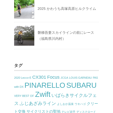
2025 かわうち高塚高原ヒルクライム
磐梯吾妻スカイラインの前にレース
（福島県川内村）
タグ
CX301
Focus
2020 Lecco-E
JCGA
LOUIS GARNEAU
PAS
PINARELLO
SUBARU
with DX
Zwift
いばらきサイクルフェ
VERY BEST OF
ス
ふじあざみライン
クリー
よしおか温泉
ウキハゴ
ト交換
サイクリストの聖地
テレビ岩手
ディスクロード