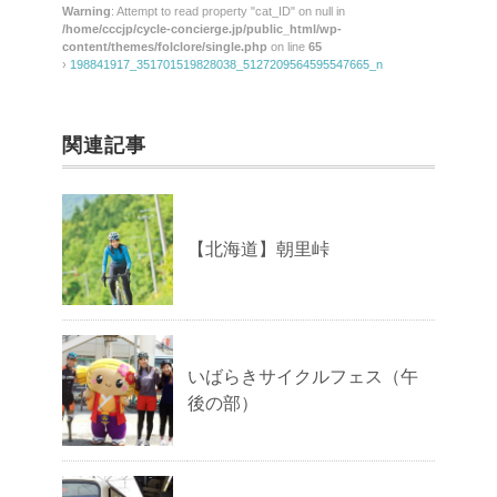
Warning
: Attempt to read property "cat_ID" on null in
/home/cccjp/cycle-concierge.jp/public_html/wp-
content/themes/folclore/single.php
on line
65
›
198841917_351701519828038_5127209564595547665_n
関連記事
【北海道】朝里峠
いばらきサイクルフェス（午
後の部）