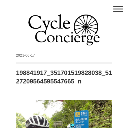
2021-06-17
198841917_351701519828038_51
27209564595547665_n