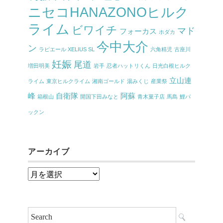
ニセコHANAZONOヒルク
ライム
ビワイチ
マド
フォーカス
ホダカ
今中大介
ン
ラピエール XELIUS SL
六角精児
古座川
妊娠
尾道
増田明美
岩手
忍者ハットリくん
日光白根ヒルク
立山連
ライム
東京ヒルクライム
湘南ゴールド
湯みくじ
産業祭
峰
自衛隊
阿蘇
箱根山
開国下田みなと
青木菓子店
馬島
鯉パ
ックン
アーカイブ
ア
ー
カ
イ