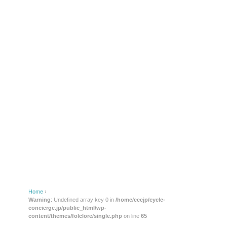
Home
›
Warning
: Undefined array key 0 in
/home/cccjp/cycle-
concierge.jp/public_html/wp-
content/themes/folclore/single.php
on line
65