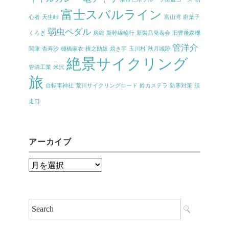
富士スバルライン
心者
天生峠
富山湾
廚菓子
弱虫ペダル
くろぎ
房総
新幹線輪行
新製品発表会
旧豊後森機
管洋介
関庫
杏寿沙
棚橋麻衣
権之助坂
焼き芋
玉川村
秋月城跡
絶景サイクリング
管清工業
米沢
旅
自転車神社
荒川サイクリングロード
鈴カステラ
防寒対策
須
走口
アーカイブ
ア
ー
カ
イ
ブ