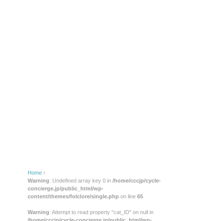
Home
›
Warning
: Undefined array key 0 in
/home/cccjp/cycle-
concierge.jp/public_html/wp-
content/themes/folclore/single.php
on line
65
Warning
: Attempt to read property "cat_ID" on null in
/home/cccjp/cycle-concierge.jp/public_html/wp-