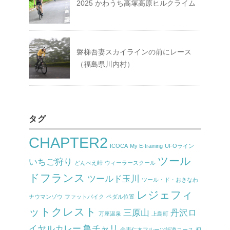
2025 かわうち高塚高原ヒルクライム
磐梯吾妻スカイラインの前にレース
（福島県川内村）
タグ
CHAPTER2
ICOCA
My E-training
UFOライン
ツール
いちご狩り
どんべえ峠
ウィーラースクール
ドフランス
ツールド玉川
ツール・ド・おきなわ
レジェフィ
ナウマンゾウ
ファットバイク
ペダル位置
ットクレスト
三原山
丹沢ロ
万座温泉
上島町
イヤルカレー
亀チャリ
余市仁木フルーツ街道コース
初