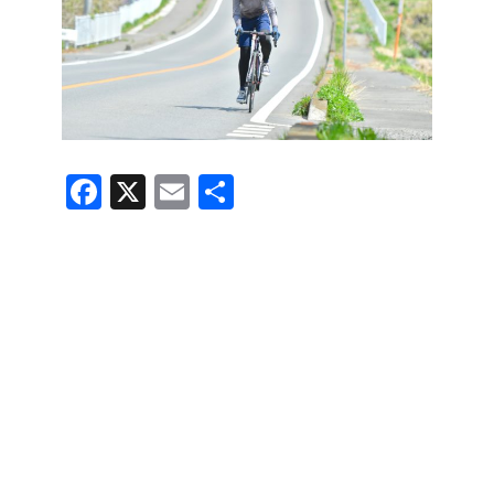
F
X
E
共
a
m
有
c
ail
e
b
o
o
k