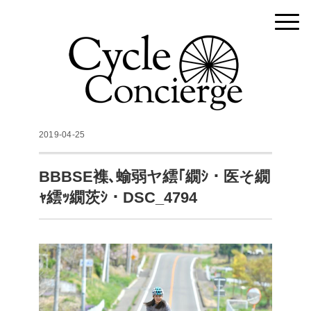
2019-04-25
BBBSE襍､蝓弱ヤ繧｢繝ｼ・医そ繝
ｬ繧ｯ繝茨ｼ・DSC_4794