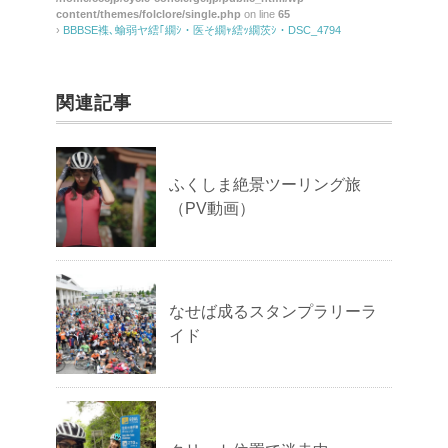
content/themes/folclore/single.php
on line
65
›
BBBSE襍､蝓弱ヤ繧｢繝ｼ・医そ繝ｬ繧ｯ繝茨ｼ・DSC_4794
関連記事
ふくしま絶景ツーリング旅
（PV動画）
なせば成るスタンプラリーラ
イド