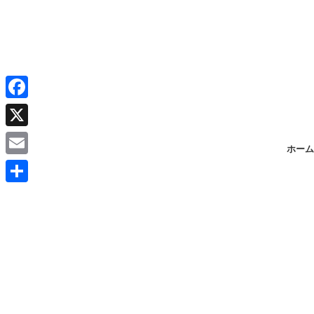
F
a
X
ホーム
c
E
e
m
共
b
a
有
o
i
o
l
k