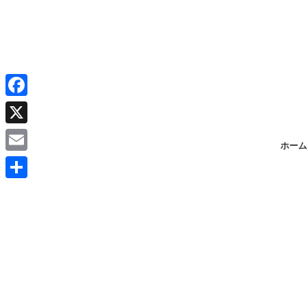
F
a
X
ホーム
c
E
e
m
共
b
a
有
o
i
o
l
k