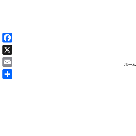
F
a
X
ホーム
c
E
e
m
共
b
a
有
o
i
o
l
k