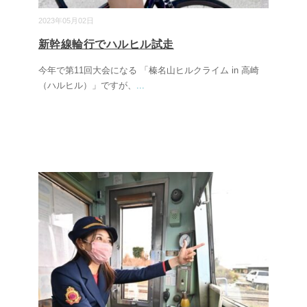
2023年05月02日
新幹線輪行でハルヒル試走
今年で第11回大会になる 「榛名山ヒルクライム in 高崎
（ハルヒル）」ですが、
...