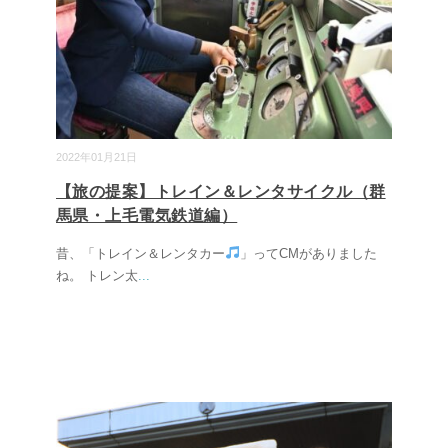
2022年01月21日
【旅の提案】トレイン＆レンタサイクル（群
馬県・上毛電気鉄道編）
昔、「トレイン＆レンタカー
」ってCMがありました
ね。 トレン太
...