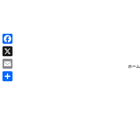
F
a
X
ホーム
c
E
e
m
共
b
a
有
o
i
o
l
k