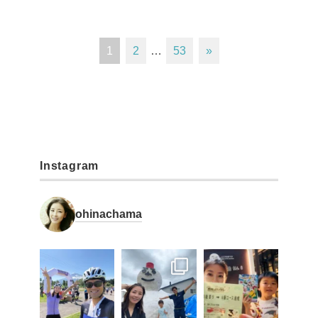
1
2
…
53
»
Instagram
ohinachama