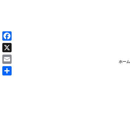
F
a
X
ホーム
c
E
e
m
共
b
a
有
o
i
o
l
k