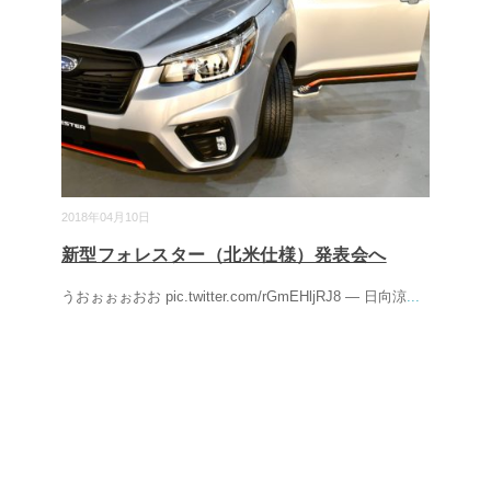
2018年04月10日
新型フォレスター（北米仕様）発表会へ
うおぉぉぉおお pic.twitter.com/rGmEHljRJ8 — 日向涼
...