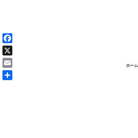
F
a
X
ホーム
c
E
e
m
共
b
a
有
o
i
o
l
k